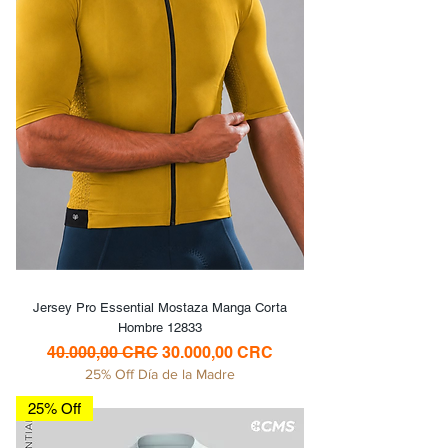
Jersey Pro Essential Mostaza Manga Corta
Hombre 12833
Precio
Precio de oferta
40.000,00 CRC
30.000,00 CRC
25% Off Día de la Madre
25% Off