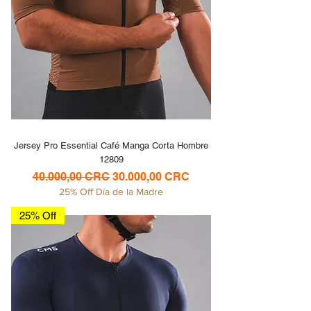
Jersey Pro Essential Café Manga Corta Hombre
12809
Precio
Precio de oferta
40.000,00 CRC
30.000,00 CRC
25% Off Día de la Madre
25% Off