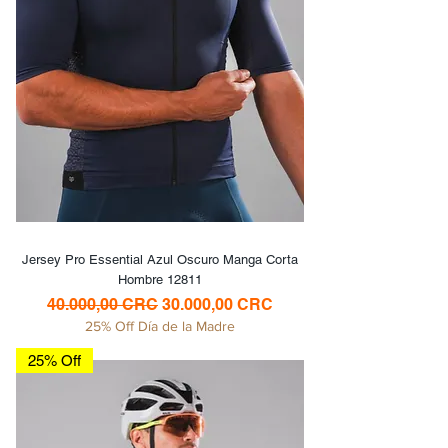
Jersey Pro Essential Azul Oscuro Manga Corta
Hombre 12811
Precio
Precio de oferta
40.000,00 CRC
30.000,00 CRC
25% Off Día de la Madre
25% Off