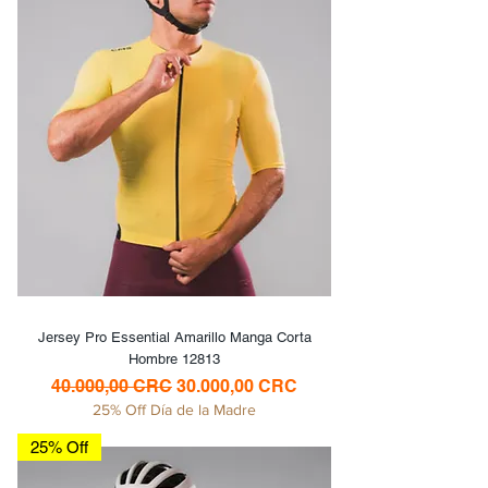
Jersey Pro Essential Amarillo Manga Corta
Hombre 12813
Precio
Precio de oferta
40.000,00 CRC
30.000,00 CRC
25% Off Día de la Madre
25% Off