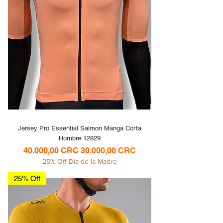
Jersey Pro Essential Salmon Manga Corta
Hombre 12829
Precio
Precio de oferta
40.000,00 CRC
30.000,00 CRC
25% Off Día de la Madre
25% Off