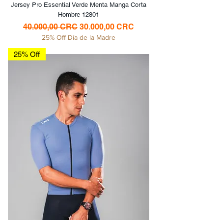
Jersey Pro Essential Verde Menta Manga Corta
Hombre 12801
Precio
Precio de oferta
40.000,00 CRC
30.000,00 CRC
25% Off Día de la Madre
25% Off