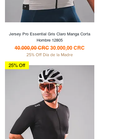
Jersey Pro Essential Gris Claro Manga Corta
Hombre 12805
Precio
Precio de oferta
40.000,00 CRC
30.000,00 CRC
25% Off Día de la Madre
25% Off