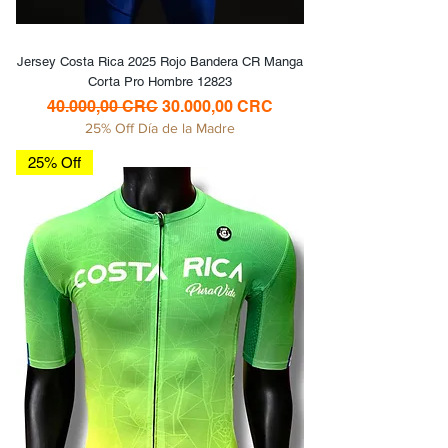
Jersey Costa Rica 2025 Rojo Bandera CR Manga
Corta Pro Hombre 12823
Precio
Precio de oferta
40.000,00 CRC
30.000,00 CRC
25% Off Día de la Madre
25% Off