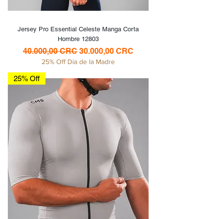
Jersey Pro Essential Celeste Manga Corta
Hombre 12803
Precio
Precio de oferta
40.000,00 CRC
30.000,00 CRC
25% Off Día de la Madre
25% Off