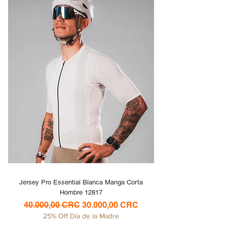
Jersey Pro Essential Blanca Manga Corta
Hombre 12817
Precio
Precio de oferta
40.000,00 CRC
30.000,00 CRC
25% Off Día de la Madre