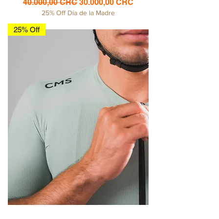
Precio
Precio de oferta
40.000,00 CRC
30.000,00 CRC
25% Off Día de la Madre
25% Off