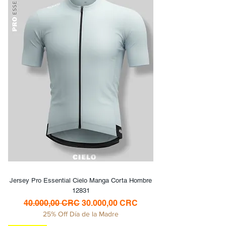
Jersey Pro Essential Cielo Manga Corta Hombre
12831
Precio
Precio de oferta
40.000,00 CRC
30.000,00 CRC
25% Off Día de la Madre