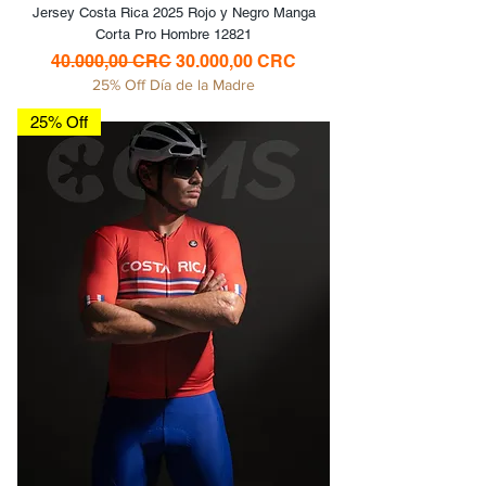
Jersey Costa Rica 2025 Rojo y Negro Manga
Corta Pro Hombre 12821
Precio
Precio de oferta
40.000,00 CRC
30.000,00 CRC
25% Off Día de la Madre
25% Off