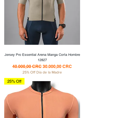
Jersey Pro Essential Arena Manga Corta Hombre
12827
Precio
Precio de oferta
40.000,00 CRC
30.000,00 CRC
25% Off Día de la Madre
25% Off