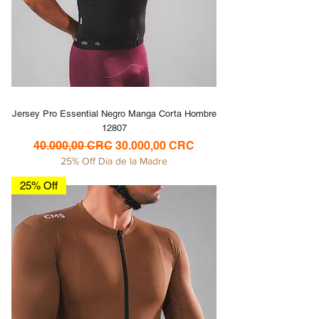
Jersey Pro Essential Negro Manga Corta Hombre
12807
Precio
Precio de oferta
40.000,00 CRC
30.000,00 CRC
25% Off Día de la Madre
25% Off