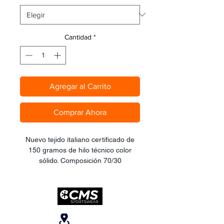
Cantidad
*
Agregar al Carrito
Comprar Ahora
Nuevo tejido italiano certificado de
150 gramos de hilo técnico color
sólido. Composición 70/30
lycra/spandex. Paneles laterales más
elevados en abdomen y lumbares,
para elevar el índice de recuperación
y soporte en jornadas largas de
pedaleo. Tirante frontal en elástico y
Ubicanos
lateral en tejido mesh microperforado.