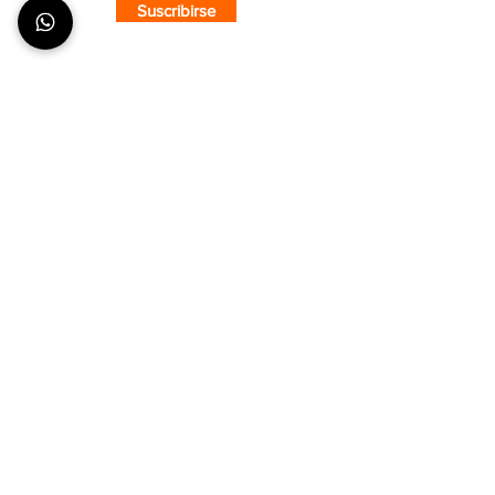
Suscribirse
SOBRE CMS
¿Quiénes Somos?
Nuestra Tienda
Puntos de Venta
COMPRA CON CONFIANZA
¿Cómo hacer un pedido?
Envíos y Entregas
Formas de Pago
Tiempos de Producción y Entrega
ATENCIÓN AL CLIENTE
Seguimiento de pedidos