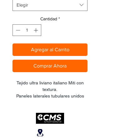
Elegir
Cantidad
*
Agregar al Carrito
Comprar Ahora
Tejido ultra liviano italiano Miti con
textura.
Paneles laterales tubulares unidos
por una sóla costura transversal con
terminación de muslo en corte láser
integrado.
Tirantes de seda elástico clean cut
ultraliviano con soporte de espalda y
Ubicanos
lumbar termoformados (sin costuras).