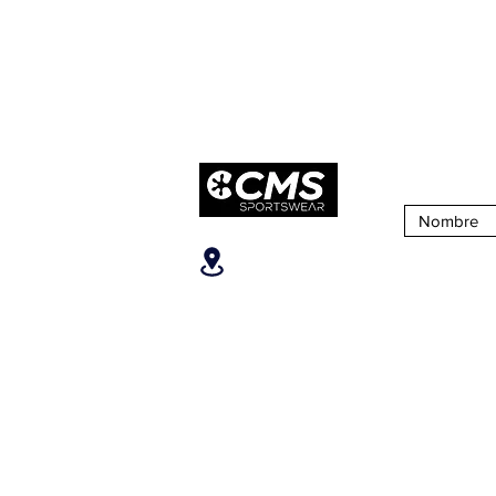
Suscribirse 
Ubicanos
SOBRE CM
San José, Escazú,
¿Quiénes S
Escazú, contiguo al
Nuestra Tien
Banco Popular, en la parte
alta del ICE, 2do piso.
Puntos de Ve
Teléfonos
:
+506 6081-8682
+506 6007-4221
+506 6270-7302
Email: