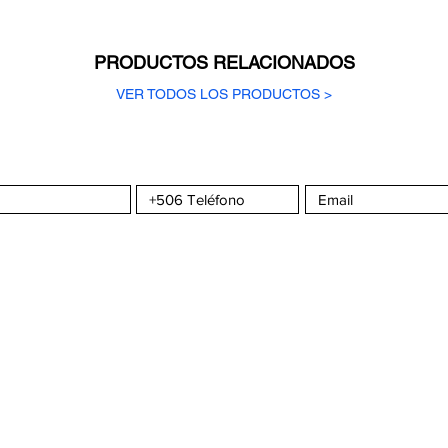
PRODUCTOS RELACIONADOS
VER TODOS LOS PRODUCTOS >
a CMS
Sportswear
S
COMPRA CON CONFIANZA
ATENCIÓN AL C
omos?
¿Cómo hacer un pedido?
Seguimiento de 
da
Envíos y Entregas
Contáctenos
nta
Formas de Pago
Tiempos de Producción y Entrega
Este dominio pertenece a CAMALEON SPORTS S.R.