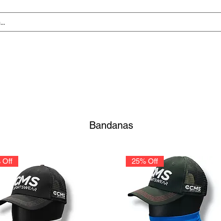
Tablas de Medidas
Personalización
CMS Awards
Bandanas
 Off
25% Off