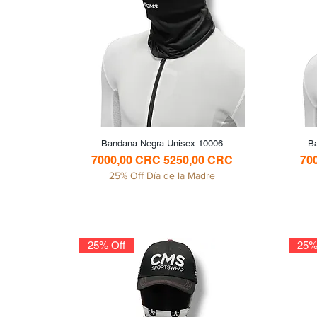
Bandana Negra Unisex 10006
Vista rápida
B
Precio
Precio de oferta
Pre
7000,00 CRC
5250,00 CRC
70
25% Off Día de la Madre
25% Off
25%