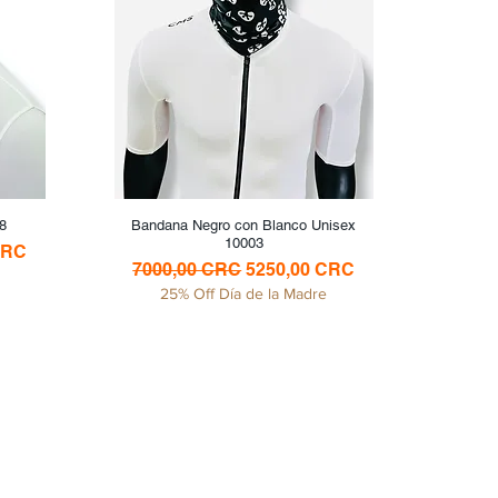
8
Bandana Negro con Blanco Unisex
Vista rápida
10003
oferta
CRC
Precio
Precio de oferta
7000,00 CRC
5250,00 CRC
25% Off Día de la Madre