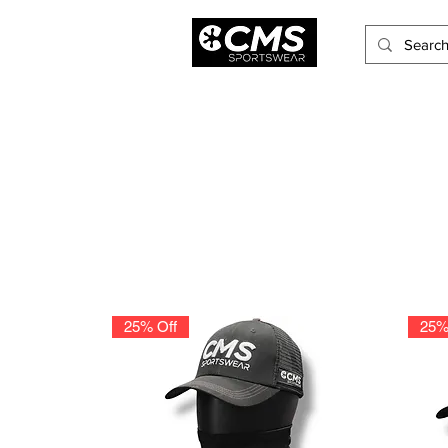
Hombres
Mujeres
Niños
Accesorios
25% Off
25%