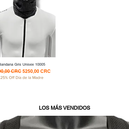
Bandana Gris Unisex 10005
Vista rápida
cio
Precio de oferta
00,00 CRC
5250,00 CRC
25% Off Día de la Madre
LOS MÁS VENDIDOS