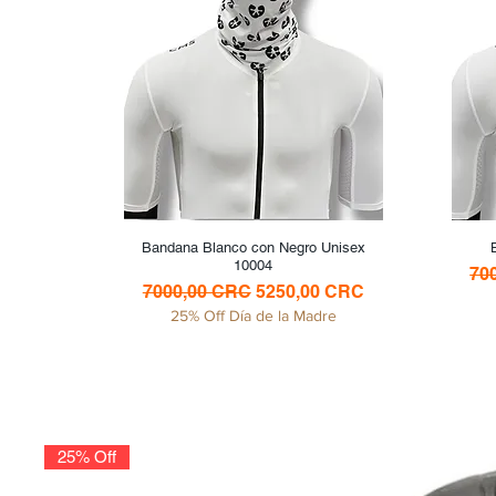
Bandana Blanco con Negro Unisex
Vista rápida
10004
Pre
70
Precio
Precio de oferta
7000,00 CRC
5250,00 CRC
25% Off Día de la Madre
25% Off