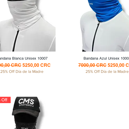
andana Blanca Unisex 10007
Vista rápida
Bandana Azul Unisex 1000
Vista rápida
cio
Precio de oferta
Precio
Precio de 
00,00 CRC
5250,00 CRC
7000,00 CRC
5250,00 
25% Off Día de la Madre
25% Off Día de la Madre
 Off