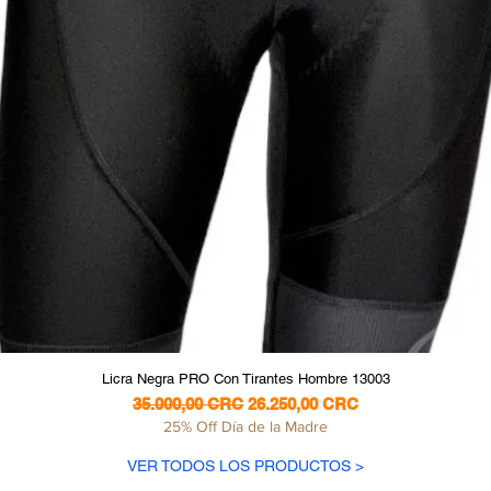
Vista rápida
Licra Negra PRO Con Tirantes Hombre 13003
Precio
Precio de oferta
35.000,00 CRC
26.250,00 CRC
25% Off Día de la Madre
VER TODOS LOS PRODUCTOS >