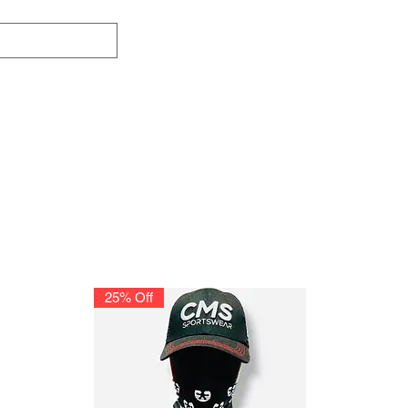
Eventos
Contáctenos
Quiénes Somos
25% Off