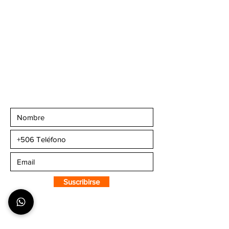
Teléfonos
:
+506 6081-8682
+506 6007-4221
+506 6270-7302
Email:
info@camaleonsports.com
Suscribirse a CMS
Sportswear
Suscribirse