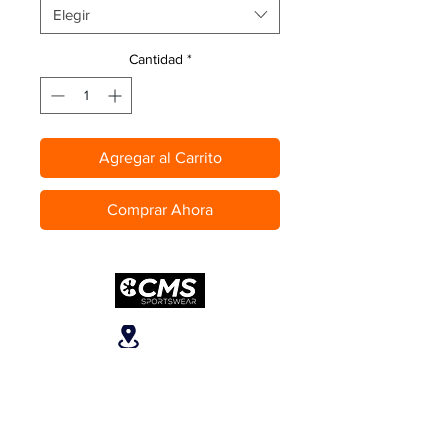
Elegir
Cantidad
*
Agregar al Carrito
Comprar Ahora
Ubicanos
San José, Escazú,
Escazú, contiguo al
Banco Popular, en la
parte alta del ICE, 2do
piso.