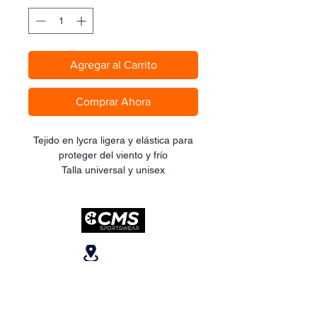
Agregar al Carrito
Comprar Ahora
Tejido en lycra ligera y elástica para
proteger del viento y frío
Talla universal y unisex
Fácil de usar y transportar
Ubicanos
San José, Escazú,
Escazú, contiguo al
Banco Popular, en la
parte alta del ICE, 2do