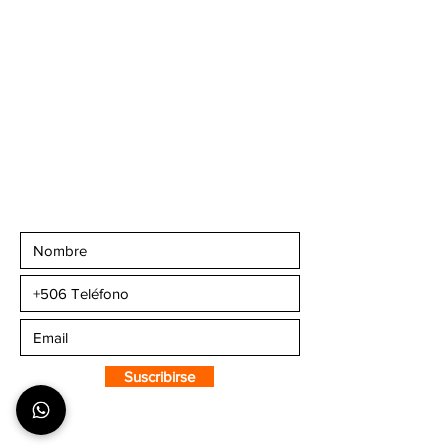
piso.
Teléfonos
:
+506 6081-8682
+506 6007-4221
+506 6270-7302
Email:
info@camaleonsports.com
Suscribirse a CMS
Sportswear
Suscribirse