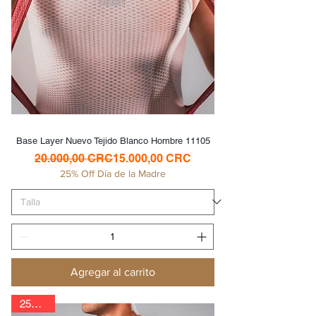
Base Layer Nuevo Tejido Blanco Hombre 11105
Precio
Precio de oferta
20.000,00 CRC
15.000,00 CRC
25% Off Día de la Madre
Agregar al carrito
25% Off