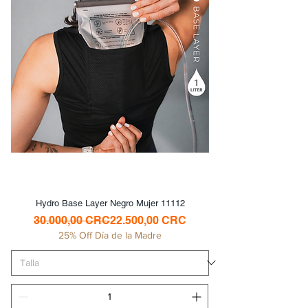
Hydro Base Layer Negro Mujer 11112
Precio
Precio de oferta
30.000,00 CRC
22.500,00 CRC
25% Off Día de la Madre