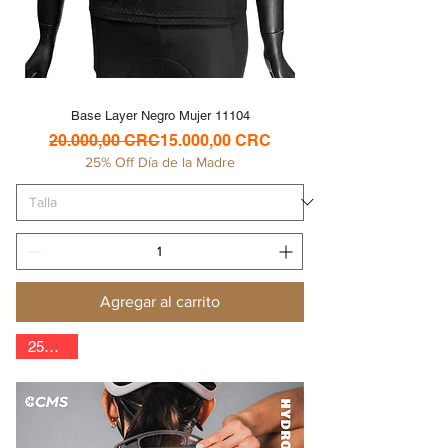
Base Layer Negro Mujer 11104
Precio
Precio de oferta
20.000,00 CRC
15.000,00 CRC
25% Off Día de la Madre
Agregar al carrito
25% Off