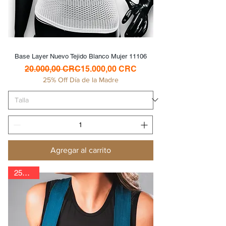
Base Layer Nuevo Tejido Blanco Mujer 11106
Precio
Precio de oferta
20.000,00 CRC
15.000,00 CRC
25% Off Día de la Madre
Agregar al carrito
25% Off