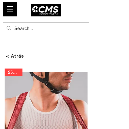
< Atrás
25% Off