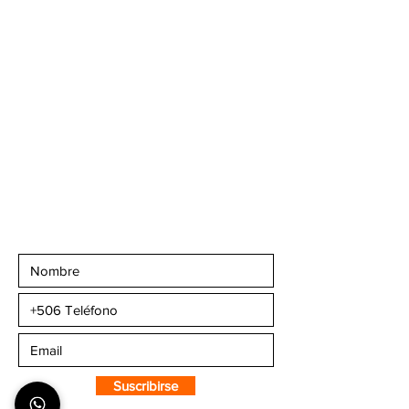
Escazú, contiguo al
Banco Popular, en la
parte alta del ICE, 2do
piso.
Teléfonos
:
+506 6081-8682
+506 6007-4221
+506 6270-7302
Email:
info@camaleonsports.com
Suscribirse a CMS
Sportswear
Suscribirse