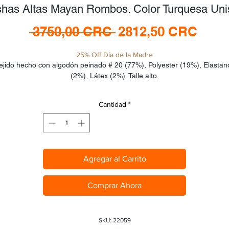
shas Altas Mayan Rombos. Color Turquesa Uni
Precio
Prec
 3750,00 CRC 
2812,50 CRC
de
25% Off Día de la Madre
ofert
ejido hecho con algodón peinado # 20 (77%), Polyester (19%), Elastano
(2%), Látex (2%). Talle alto.
Cantidad
*
Agregar al Carrito
Comprar Ahora
SKU: 22059