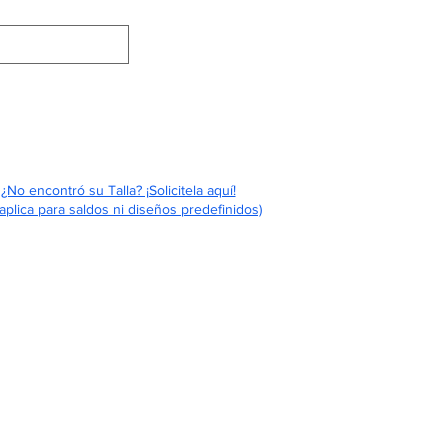
Eventos
Contáctenos
Quiénes Somos
¿No encontró su Talla? ¡Solicitela aquí!
aplica para saldos ni diseños predefinidos)