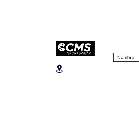
Suscribirse 
Ubicanos
SOBRE CM
San José, Escazú,
¿Quiénes S
Escazú, contiguo al
Nuestra Tien
Banco Popular, en la parte
alta del ICE, 2do piso.
Puntos de Ve
Teléfonos
:
+506 6081-8682
+506 6007-4221
+506 6270-7302
Email:
info@camaleonsports.com