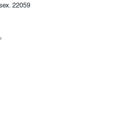
sex. 22059
io
a
 