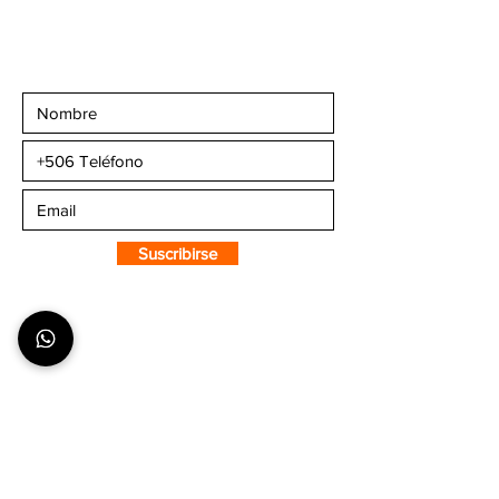
Email:
info@camaleonsports.com
Suscribirse a CMS
Sportswear
Suscribirse
SOBRE CMS
¿Quiénes Somos?
Nuestra Tienda
Puntos de Venta