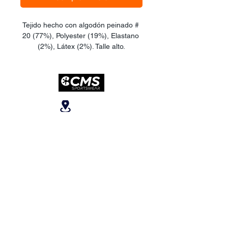
Tejido hecho con algodón peinado # 
20 (77%), Polyester (19%), Elastano 
(2%), Látex (2%). Talle alto.
Ubicanos
San José, Escazú,
Escazú, contiguo al
Banco Popular, en la
parte alta del ICE, 2do
piso.
Teléfonos
:
+506 6081-8682
+506 6007-4221
+506 6270-7302