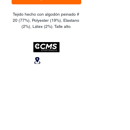
Tejido hecho con algodón peinado # 
20 (77%), Polyester (19%), Elastano 
(2%), Látex (2%). Talle alto.
Ubicanos
San José, Escazú,
Escazú, contiguo al
Banco Popular, en la
parte alta del ICE, 2do
piso.
Teléfonos
:
+506 6081-8682
+506 6007-4221
+506 6270-7302