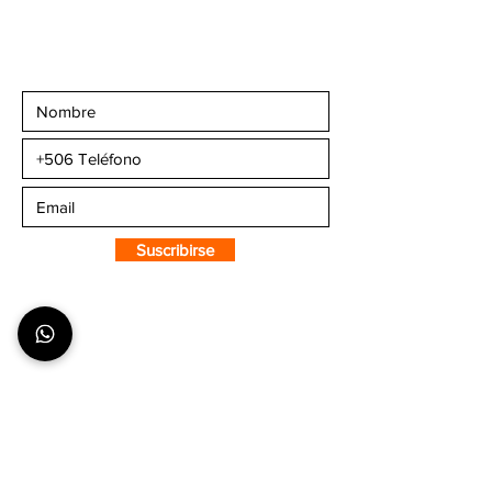
Email:
info@camaleonsports.com
Suscribirse a CMS
Sportswear
Suscribirse
SOBRE CMS
¿Quiénes Somos?
Nuestra Tienda
Puntos de Venta