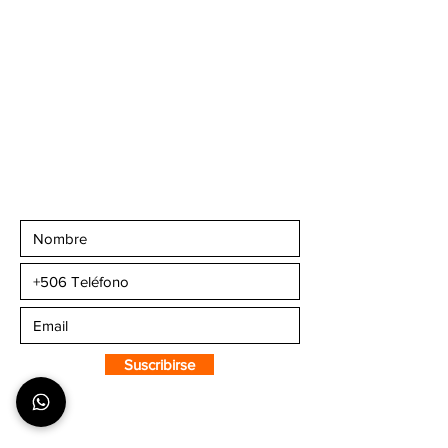
Teléfonos
:
+506 6081-8682
+506 6007-4221
+506 6270-7302
Email:
info@camaleonsports.com
Suscribirse a CMS
Sportswear
Suscribirse