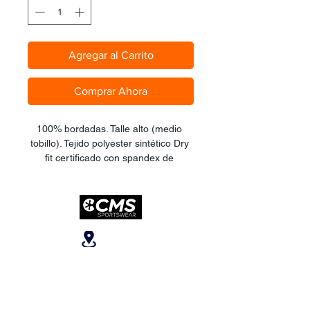
Agregar al Carrito
Comprar Ahora
100% bordadas. Talle alto (medio 
tobillo). Tejido polyester sintético Dry 
fit certificado con spandex de 
compresión en planta del pie. Unisex. 
Tallas únicas estándar (M).
Ubicanos
San José, Escazú,
Escazú, contiguo al
Banco Popular, en la
parte alta del ICE, 2do
piso.