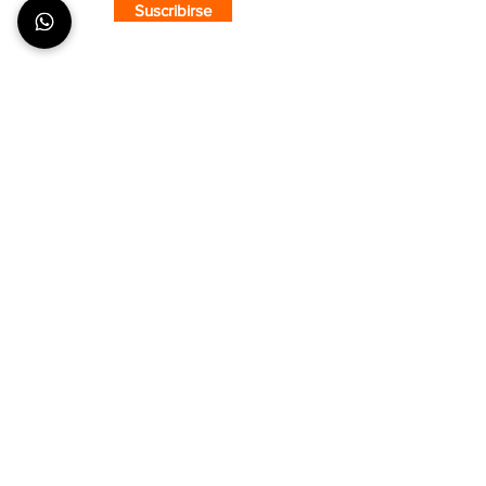
Suscribirse
SOBRE CMS
¿Quiénes Somos?
Nuestra Tienda
Puntos de Venta
COMPRA CON CONFIANZA
¿Cómo hacer un pedido?
Envíos y Entregas
Formas de Pago
Tiempos de Producción y Entrega
ATENCIÓN AL CLIENTE
Seguimiento de pedidos