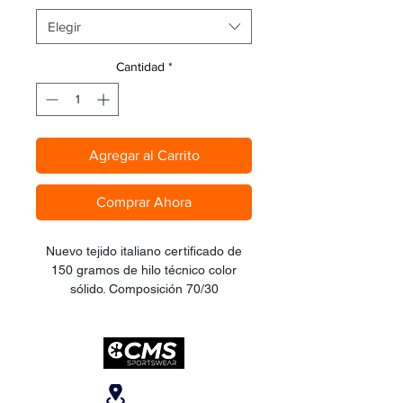
Elegir
Cantidad
*
Agregar al Carrito
Comprar Ahora
Nuevo tejido italiano certificado de
150 gramos de hilo técnico color
sólido. Composición 70/30
lycra/spandex. Paneles laterales más
elevados en abdomen y lumbares,
para elevar el índice de recuperación
y soporte en jornadas largas de
pedaleo. Tirante frontal en elástico y
Ubicanos
lateral en tejido mesh microperforado.