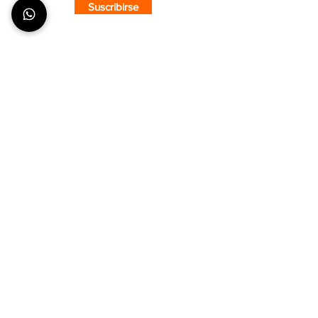
Suscribirse
SOBRE CMS
¿Quiénes Somos?
Nuestra Tienda
Puntos de Venta
COMPRA CON CONFIANZA
¿Cómo hacer un pedido?
Envíos y Entregas
Formas de Pago
Tiempos de Producción y Entrega
ATENCIÓN AL CLIENTE
Seguimiento de pedidos