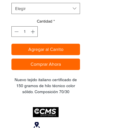
Elegir
Cantidad
*
Agregar al Carrito
Comprar Ahora
Nuevo tejido italiano certificado de
150 gramos de hilo técnico color
sólido. Composición 70/30
lycra/spandex. Paneles laterales más
elevados en abdomen y lumbares,
para elevar el índice de recuperación
y soporte en jornadas largas de
pedaleo. Tirante frontal en elástico y
Ubicanos
lateral en tejido mesh microperforado.