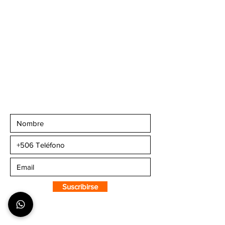
piso.
Teléfonos
:
+506 6081-8682
+506 6007-4221
+506 6270-7302
Email:
info@camaleonsports.com
Suscribirse a CMS
Sportswear
Suscribirse