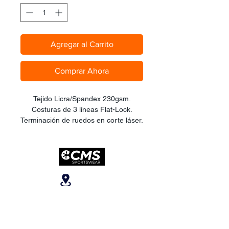
Agregar al Carrito
Comprar Ahora
Tejido Licra/Spandex 230gsm.
Costuras de 3 líneas Flat-Lock.
Terminación de ruedos en corte láser.
Tirantes Micro Malla Jaqguard. Pad
Español Coolmax de Gel 3D,
Certificado para 6+ horas continuas
de pedaleo. Corte cintura bajo.
Reflectivo seguridad en ambas
Ubicanos
piernas.
San José, Escazú,
Escazú, contiguo al
Banco Popular, en la
parte alta del ICE, 2do