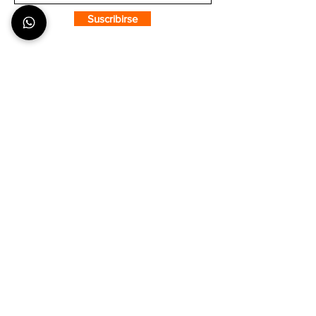
Suscribirse
SOBRE CMS
¿Quiénes Somos?
Nuestra Tienda
Puntos de Venta
COMPRA CON CONFIANZA
¿Cómo hacer un pedido?
Envíos y Entregas
Formas de Pago
Tiempos de Producción y Entrega
ATENCIÓN AL CLIENTE