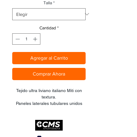
oferta
Talla
*
Cantidad
*
Agregar al Carrito
Comprar Ahora
Tejido ultra liviano italiano Miti con
textura.
Paneles laterales tubulares unidos
por una sóla costura transversal con
terminación de muslo en corte láser
integrado.
Tirantes de seda elástico clean cut
ultraliviano con soporte de espalda y