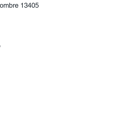
Hombre 13405
cio
rta
n
y
de