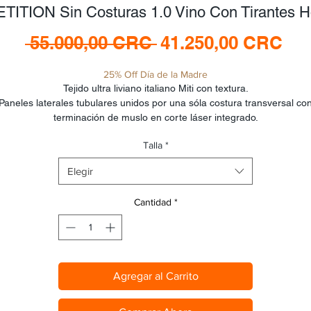
TITION Sin Costuras 1.0 Vino Con Tirantes 
Precio
Pre
 55.000,00 CRC 
41.250,00 CRC
de
25% Off Día de la Madre
ofe
Tejido ultra liviano italiano Miti con textura.
Paneles laterales tubulares unidos por una sóla costura transversal co
terminación de muslo en corte láser integrado.
Tirantes de seda elástico clean cut ultraliviano con soporte de espalda 
Talla
*
lumbar termoformados (sin costuras).
ad Italiano Interface certificado para rodadas de 8+ horas compuesto 
Elegir
gel y microespuma con memoria.
Peso 150 gramos.
Cantidad
*
Agregar al Carrito