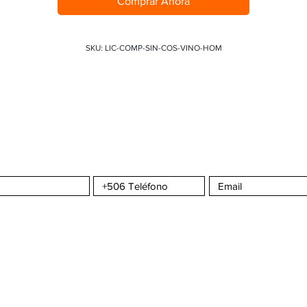
Comprar Ahora
SKU: LIC-COMP-SIN-COS-VINO-HOM
a CMS
Sportswear
S
COMPRA CON CONFIANZA
ATENCIÓN AL C
omos?
¿Cómo hacer un pedido?
Seguimiento de 
da
Envíos y Entregas
Contáctenos
nta
Formas de Pago
Tiempos de Producción y Entrega