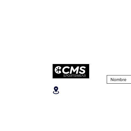
Suscribirse 
Ubicanos
SOBRE CM
San José, Escazú,
¿Quiénes S
Escazú, contiguo al
Nuestra Tien
Banco Popular, en la parte
alta del ICE, 2do piso.
Puntos de Ve
Teléfonos
:
+506 6081-8682