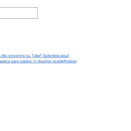
Eventos
Contáctenos
Quiénes Somos
¿No encontró su Talla? ¡Solicitela aquí!
aplica para saldos ni diseños predefinidos)