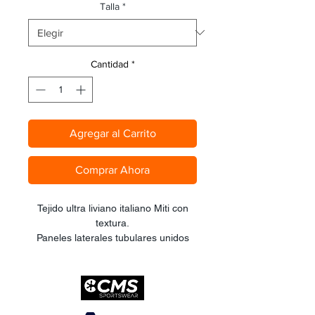
oferta
Talla
*
Cantidad
*
Agregar al Carrito
Comprar Ahora
Tejido ultra liviano italiano Miti con
textura.
Paneles laterales tubulares unidos
por una sóla costura transversal con
terminación de muslo en corte láser
integrado.
Tirantes de seda elástico clean cut
ultraliviano con soporte de espalda y