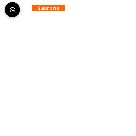
Suscribirse
SOBRE CMS
¿Quiénes Somos?
Nuestra Tienda
Puntos de Venta
COMPRA CON CONFIANZA
¿Cómo hacer un pedido?
Envíos y Entregas
Formas de Pago
Tiempos de Producción y Entrega
ATENCIÓN AL CLIENTE