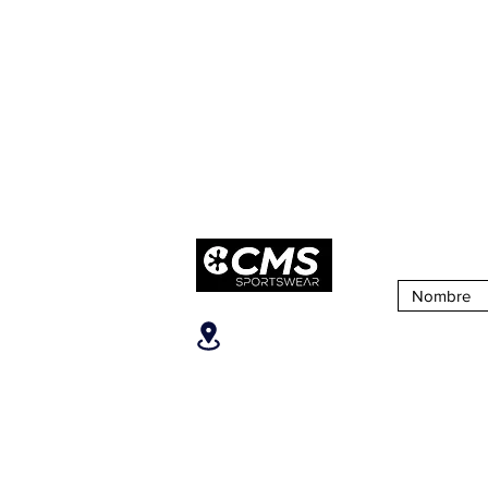
Suscribirse 
Ubicanos
SOBRE CM
San José, Escazú,
¿Quiénes S
Escazú, contiguo al
Nuestra Tien
Banco Popular, en la parte
alta del ICE, 2do piso.
Puntos de Ve
Teléfonos
:
+506 6081-8682