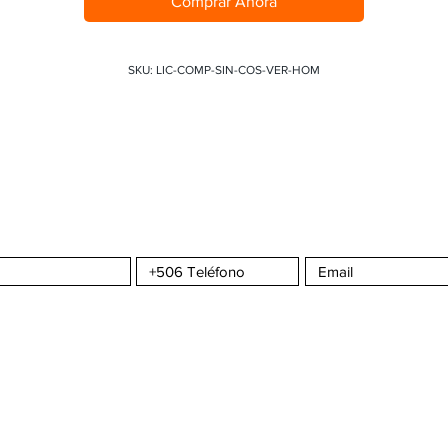
Comprar Ahora
SKU: LIC-COMP-SIN-COS-VER-HOM
a CMS
Sportswear
S
COMPRA CON CONFIANZA
ATENCIÓN AL C
omos?
¿Cómo hacer un pedido?
Seguimiento de 
da
Envíos y Entregas
Contáctenos
nta
Formas de Pago
Tiempos de Producción y Entrega