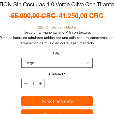
ION Sin Costuras 1.0 Verde Olivo Con Tirant
Precio
Pre
 55.000,00 CRC 
41.250,00 CRC
de
25% Off Día de la Madre
ofe
Tejido ultra liviano italiano Miti con textura.
Paneles laterales tubulares unidos por una sóla costura transversal co
terminación de muslo en corte láser integrado.
Tirantes de seda elástico clean cut ultraliviano con soporte de espalda 
Talla
*
lumbar termoformados (sin costuras).
ad Italiano Interface certificado para rodadas de 8+ horas compuesto 
Elegir
gel y microespuma con memoria.
Peso 150 gramos.
Cantidad
*
Agregar al Carrito