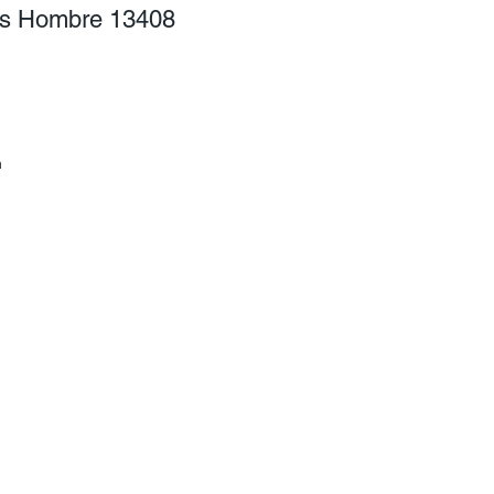
es Hombre 13408
cio
rta
n
y
de