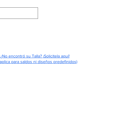
Eventos
Contáctenos
Quiénes Somos
¿No encontró su Talla? ¡Solicitela aquí!
aplica para saldos ni diseños predefinidos)