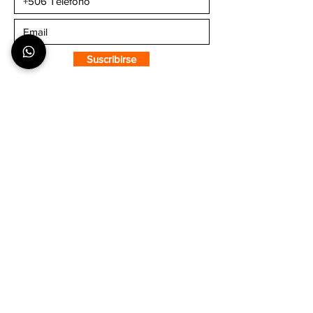
Suscribirse
SOBRE CMS
¿Quiénes Somos?
Nuestra Tienda
Puntos de Venta
COMPRA CON CONFIANZA
¿Cómo hacer un pedido?
Envíos y Entregas
Formas de Pago
Tiempos de Producción y Entrega