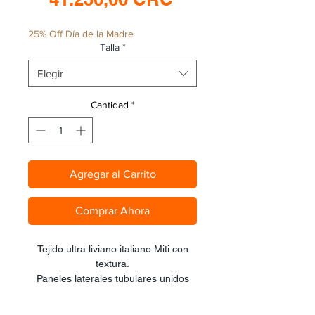
de
25% Off Día de la Madre
oferta
Talla
*
Elegir
Cantidad
*
Agregar al Carrito
Comprar Ahora
Tejido ultra liviano italiano Miti con
textura.
Paneles laterales tubulares unidos
por una sóla costura transversal con
terminación de muslo en corte láser