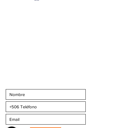
San José, Escazú,
Escazú, contiguo al
Banco Popular, en la
parte alta del ICE, 2do
piso.
Teléfonos
:
+506 6081-8682
+506 6007-4221
+506 6270-7302
Email:
info@camaleonsports.com
Suscribirse a CMS
Sportswear