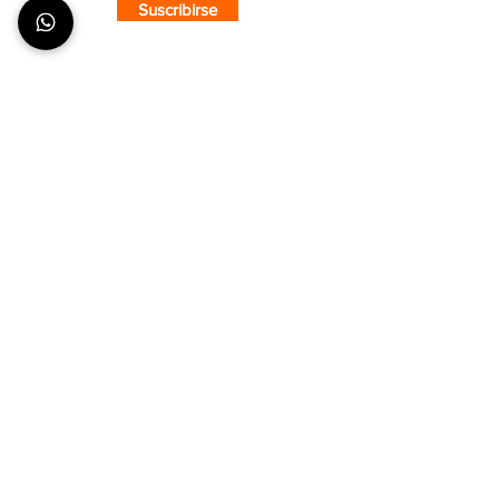
Suscribirse
SOBRE CMS
¿Quiénes Somos?
Nuestra Tienda
Puntos de Venta
COMPRA CON CONFIANZA
¿Cómo hacer un pedido?
Envíos y Entregas
Formas de Pago
Tiempos de Producción y Entrega
ATENCIÓN AL CLIENTE
Seguimiento de pedidos