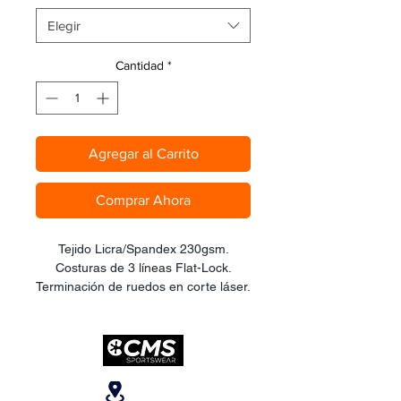
Elegir
Cantidad
*
Agregar al Carrito
Comprar Ahora
Tejido Licra/Spandex 230gsm.
Costuras de 3 líneas Flat-Lock.
Terminación de ruedos en corte láser.
Tirantes Micro Malla Jaqguard. Pad
Español Coolmax de Gel 3D,
certificado para 6+ horas continuas
de pedaleo. Corte cintura bajo.
Reflectivo seguridad en ambas
Ubicanos
piernas.