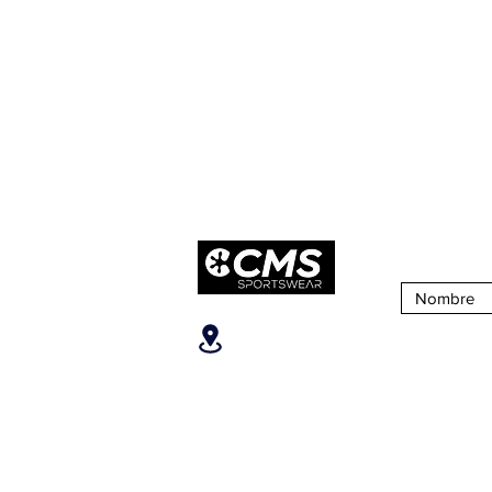
Suscribirse 
Ubicanos
SOBRE CM
San José, Escazú,
¿Quiénes S
Escazú, contiguo al
Nuestra Tien
Banco Popular, en la parte
alta del ICE, 2do piso.
Puntos de Ve
Teléfonos
:
+506 6081-8682