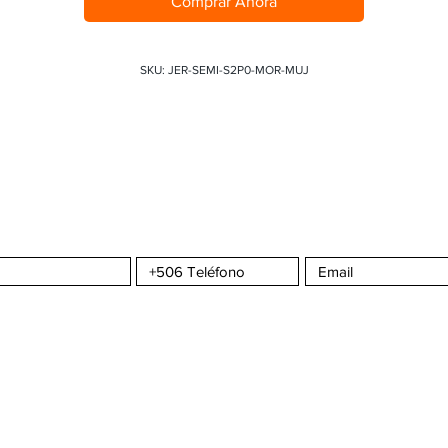
Comprar Ahora
SKU: JER-SEMI-S2P0-MOR-MUJ
a CMS
Sportswear
S
COMPRA CON CONFIANZA
ATENCIÓN AL C
omos?
¿Cómo hacer un pedido?
Seguimiento de 
da
Envíos y Entregas
Contáctenos
nta
Formas de Pago
Tiempos de Producción y Entrega