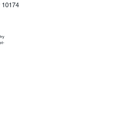
r 10174
cio
rta
ry 
et-
on 
e 