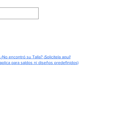
Eventos
Contáctenos
Quiénes Somos
¿No encontró su Talla? ¡Solicitela aquí!
aplica para saldos ni diseños predefinidos)