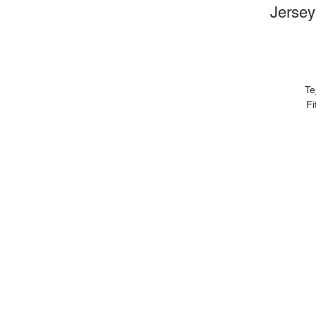
Jersey
Te
Fi
(d
d