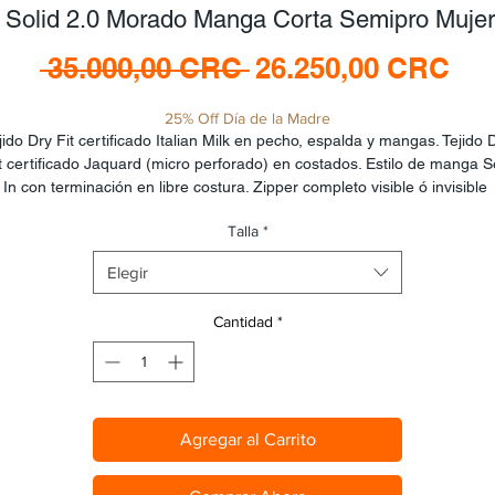
 Solid 2.0 Morado Manga Corta Semipro Muje
Precio
Pre
 35.000,00 CRC 
26.250,00 CRC
de
25% Off Día de la Madre
ofe
jido Dry Fit certificado Italian Milk en pecho, espalda y mangas. Tejido D
t certificado Jaquard (micro perforado) en costados. Estilo de manga S
In con terminación en libre costura. Zipper completo visible ó invisible 
epende del diseño). Cuello estilo V. Banda elástica con reflectivos y silic
Talla
*
antideslizante en cintura trasera y cinta elástica invisible en cintura 
elantera. Tres bolsillos traseros micro perforados con banda reflectiva d
Elegir
seguridad y doble refuerzo de costura entre bolsillos. 4to y 5to bolsillos 
laterales.
Cantidad
*
Agregar al Carrito