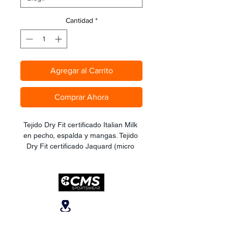
Cantidad
*
Agregar al Carrito
Comprar Ahora
Tejido Dry Fit certificado Italian Milk 
en pecho, espalda y mangas. Tejido 
Dry Fit certificado Jaquard (micro 
perforado) en costados. Estilo de 
manga Set-In con terminación en 
libre costura. Zipper completo visible 
ó invisible (depende del diseño). 
Cuello estilo V. Banda elástica con 
Ubicanos
reflectivos y silicon antideslizante en 
cintura trasera y cinta elástica 
San José, Escazú,