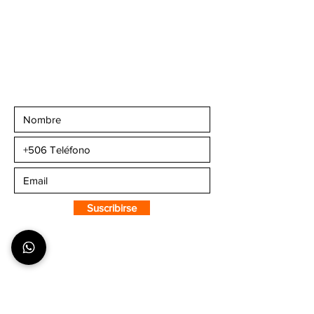
producto actual de venta al público.
+506 6007-4221
+506 6270-7302
Email:
info@camaleonsports.com
Suscribirse a CMS
Sportswear
Suscribirse
SOBRE CMS
¿Quiénes Somos?