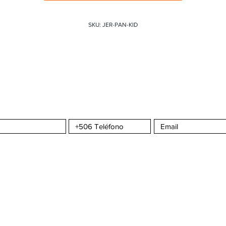
SKU: JER-PAN-KID
a CMS
Sportswear
S
COMPRA CON CONFIANZA
ATENCIÓN AL C
omos?
¿Cómo hacer un pedido?
Seguimiento de 
da
Envíos y Entregas
Contáctenos
nta
Formas de Pago
Tiempos de Producción y Entrega