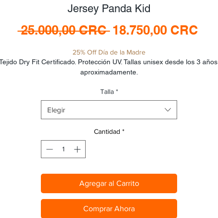
Jersey Panda Kid
Precio
Pre
 25.000,00 CRC 
18.750,00 CRC
de
25% Off Día de la Madre
ofe
Tejido Dry Fit Certificado. Protección UV. Tallas unisex desde los 3 años 
aproximadamente.
Talla
*
Elegir
Cantidad
*
Agregar al Carrito
Comprar Ahora