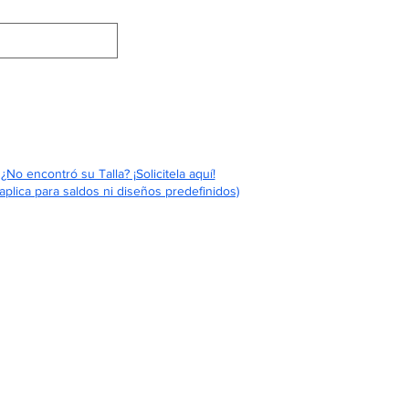
Eventos
Contáctenos
Quiénes Somos
¿No encontró su Talla? ¡Solicitela aquí!
aplica para saldos ni diseños predefinidos)