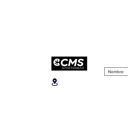
Suscribirse 
Ubicanos
SOBRE CM
San José, Escazú,
¿Quiénes S
Escazú, contiguo al
Nuestra Tien
Banco Popular, en la parte
alta del ICE, 2do piso.
Puntos de Ve
Teléfonos
:
+506 6081-8682
+506 6007-4221