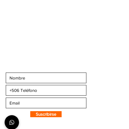
Banco Popular, en la
parte alta del ICE, 2do
piso.
Teléfonos
:
+506 6081-8682
+506 6007-4221
+506 6270-7302
Email:
info@camaleonsports.com
Suscribirse a CMS
Sportswear
Suscribirse