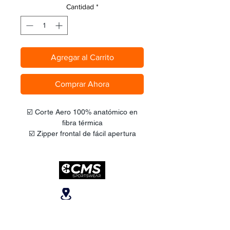
Cantidad
*
Agregar al Carrito
Comprar Ahora
☑️ Corte Aero 100% anatómico en
fibra térmica
☑️ Zipper frontal de fácil apertura
☑️ 3 Bolsillos trasero adicionales
☑️ Reflectivos de seguridad en la
parte trasera
☑️ Corte unisex. Tallas desde S hasta
3XL
Ubicanos
San José, Escazú,
Escazú, contiguo al