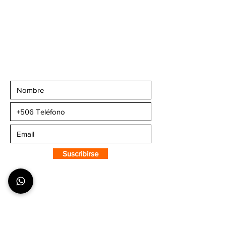
+506 6081-8682
+506 6007-4221
+506 6270-7302
Email:
info@camaleonsports.com
Suscribirse a CMS
Sportswear
Suscribirse
SOBRE CMS
¿Quiénes Somos?