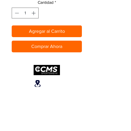
Cantidad
*
Agregar al Carrito
Comprar Ahora
Ubicanos
San José, Escazú,
Escazú, contiguo al
Banco Popular, en la
parte alta del ICE, 2do
piso.
Teléfonos
: