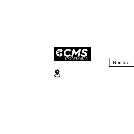
Suscribirse 
Ubicanos
SOBRE CM
San José, Escazú,
¿Quiénes S
Escazú, contiguo al
Nuestra Tien
Banco Popular, en la parte
alta del ICE, 2do piso.
Puntos de Ve
Teléfonos
:
+506 6081-8682
+506 6007-4221
+506 6270-7302