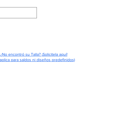
Eventos
Contáctenos
Quiénes Somos
¿No encontró su Talla? ¡Solicitela aquí!
aplica para saldos ni diseños predefinidos)