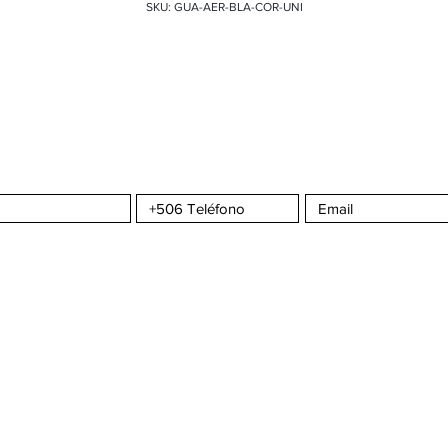
SKU: GUA-AER-BLA-COR-UNI
a CMS
Sportswear
S
COMPRA CON CONFIANZA
ATENCIÓN AL C
omos?
¿Cómo hacer un pedido?
Seguimiento de 
da
Envíos y Entregas
Contáctenos
nta
Formas de Pago
Tiempos de Producción y Entrega
Este dominio pertenece a CAMALEON SPORTS S.R.