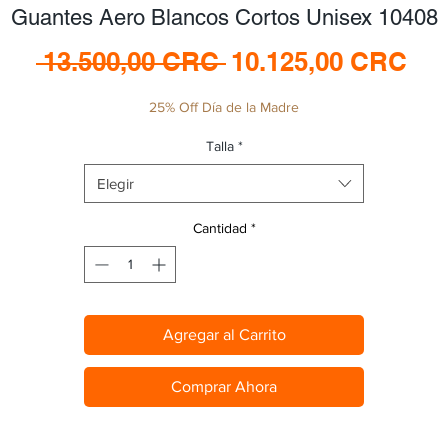
Guantes Aero Blancos Cortos Unisex 10408
Precio
Pre
 13.500,00 CRC 
10.125,00 CRC
de
25% Off Día de la Madre
ofe
Talla
*
Elegir
Cantidad
*
Agregar al Carrito
Comprar Ahora