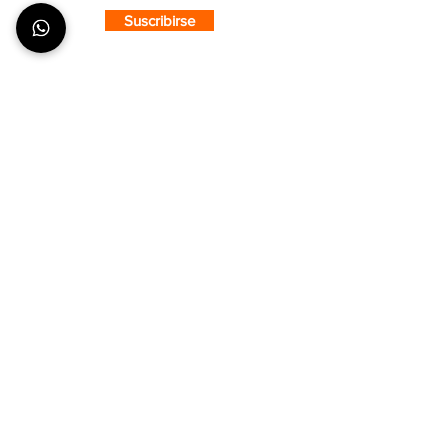
Suscribirse
SOBRE CMS
¿Quiénes Somos?
Nuestra Tienda
Puntos de Venta
COMPRA CON CONFIANZA
¿Cómo hacer un pedido?
Envíos y Entregas
Formas de Pago
Tiempos de Producción y Entrega
ATENCIÓN AL CLIENTE