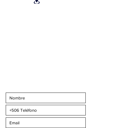
San José, Escazú,
Escazú, contiguo al
Banco Popular, en la
parte alta del ICE, 2do
piso.
Teléfonos
:
+506 6081-8682
+506 6007-4221
+506 6270-7302
Email:
info@camaleonsports.com
Suscribirse a CMS
Sportswear