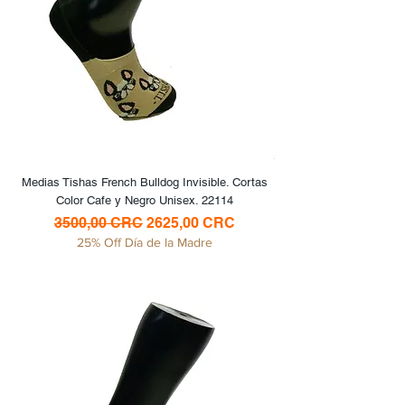
Medias Tishas French Bulldog Invisible. Cortas
Color Cafe y Negro Unisex. 22114
Precio
Precio de oferta
3500,00 CRC
2625,00 CRC
25% Off Día de la Madre