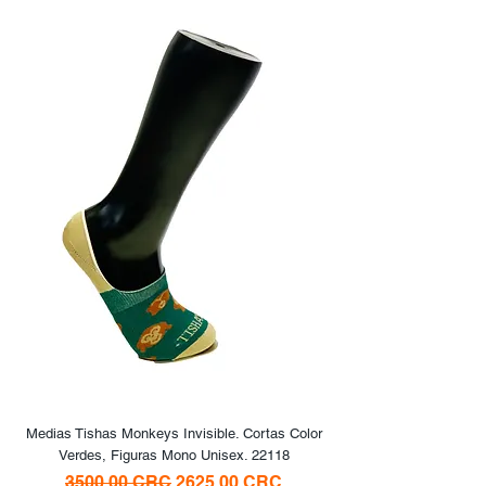
Medias Tishas Monkeys Invisible. Cortas Color
Verdes, Figuras Mono Unisex. 22118
Precio
Precio de oferta
3500,00 CRC
2625,00 CRC