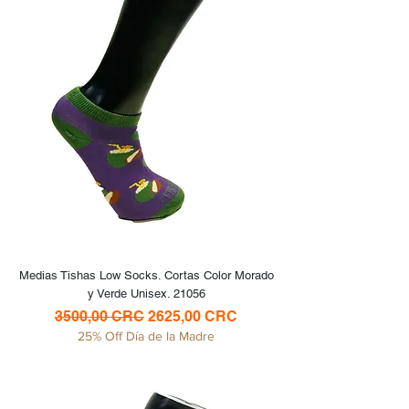
Medias Tishas Low Socks. Cortas Color Morado
y Verde Unisex. 21056
Precio
Precio de oferta
3500,00 CRC
2625,00 CRC
25% Off Día de la Madre