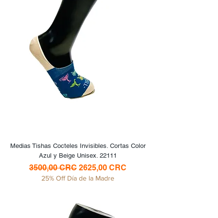
Medias Tishas Cocteles Invisibles. Cortas Color
Azul y Beige Unisex. 22111
Precio
Precio de oferta
3500,00 CRC
2625,00 CRC
25% Off Día de la Madre