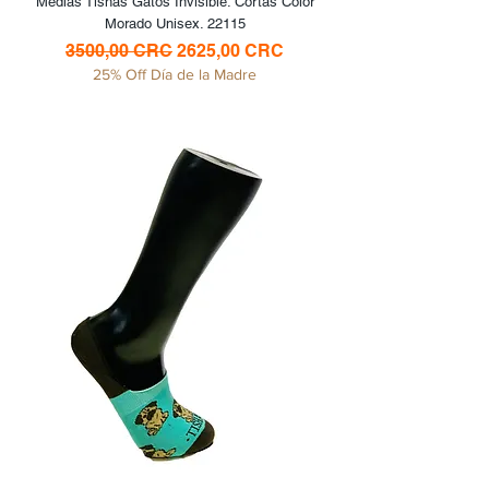
Medias Tishas Gatos Invisible. Cortas Color
Morado Unisex. 22115
Precio
Precio de oferta
3500,00 CRC
2625,00 CRC
25% Off Día de la Madre