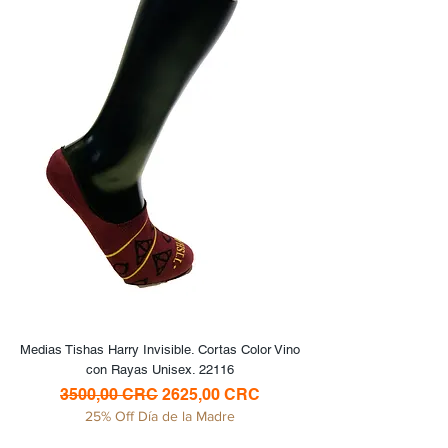
Medias Tishas Harry Invisible. Cortas Color Vino
con Rayas Unisex. 22116
Precio
Precio de oferta
3500,00 CRC
2625,00 CRC
25% Off Día de la Madre