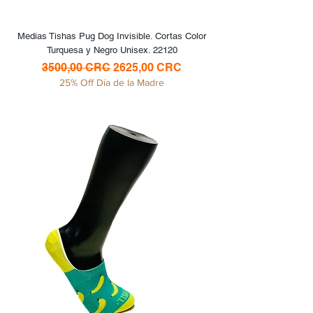
Medias Tishas Pug Dog Invisible. Cortas Color
Turquesa y Negro Unisex. 22120
Precio
Precio de oferta
3500,00 CRC
2625,00 CRC
25% Off Día de la Madre