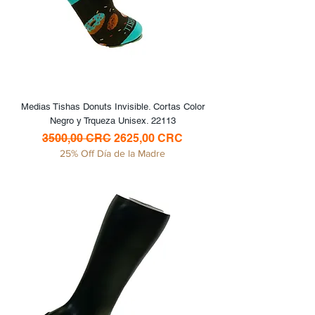
Medias Tishas Donuts Invisible. Cortas Color
Negro y Trqueza Unisex. 22113
Precio
Precio de oferta
3500,00 CRC
2625,00 CRC
25% Off Día de la Madre