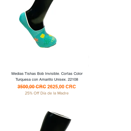
Medias Tishas Bob Invisible. Cortas Color
Turquesa con Amarillo Unisex. 22108
Precio
Precio de oferta
3500,00 CRC
2625,00 CRC
25% Off Día de la Madre