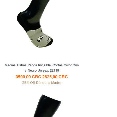
Medias Tishas Panda Invisible. Cortas Color Gris
y Negro Unisex. 22119
Precio
Precio de oferta
3500,00 CRC
2625,00 CRC
25% Off Día de la Madre