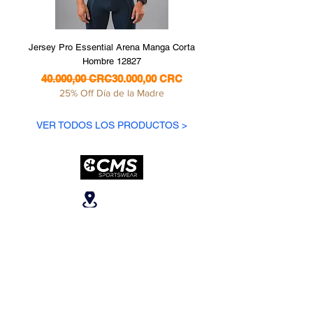
Jersey Pro Essential Arena Manga Corta
Jersey Pro Essential S
Hombre 12827
Precio
Precio de oferta
40.000,00 CRC
30.000,00 CRC
25% Off Día de la Madre
VER TODOS LOS PRODUCTOS >
Ubicanos
San José, Escazú,
Escazú, contiguo al
Banco Popular, en la
parte alta del ICE, 2do
piso.
Teléfonos
: