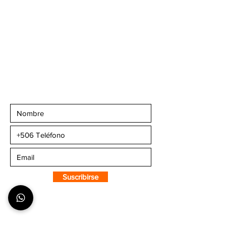
Teléfonos
:
+506 6081-8682
+506 6007-4221
+506 6270-7302
Email:
info@camaleonsports.com
Suscribirse a CMS
Sportswear
Suscribirse