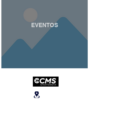
EVENTOS
Ubicanos
San José, Escazú,
Escazú, contiguo al
Banco Popular, en la
parte alta del ICE, 2do
piso.