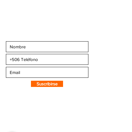
+506 6007-4221
+506 6270-7302
Email:
info@camaleonsports.com
Suscribirse a CMS
Sportswear
Suscribirse
SOBRE CMS
¿Quiénes Somos?