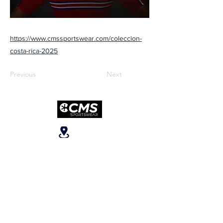
https://www.cmssportswear.com/coleccion-
costa-rica-2025
Previous
Next
Ubicanos
San José, Escazú,
Escazú, contiguo al
Banco Popular, en la
parte alta del ICE, 2do
piso.
Teléfonos
:
+506 6081-8682