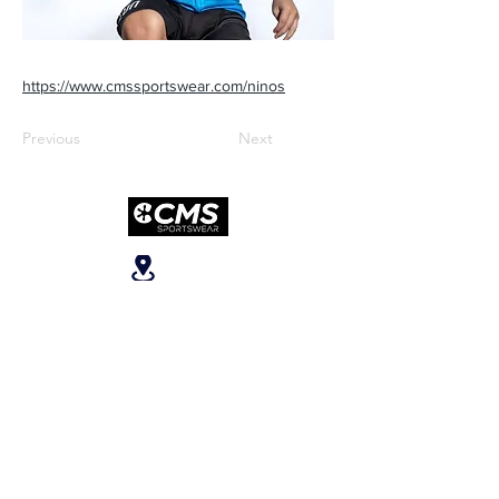
https://www.cmssportswear.com/ninos
Previous
Next
Ubicanos
San José, Escazú,
Escazú, contiguo al
Banco Popular, en la
parte alta del ICE, 2do
piso.
Teléfonos
:
+506 6081-8682
+506 6007-4221