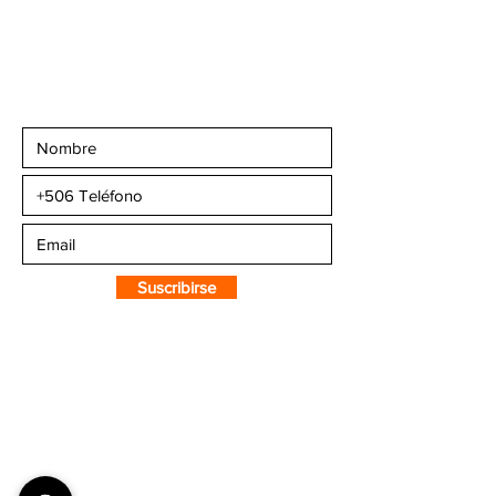
+506 6270-7302
Email:
info@camaleonsports.com
Suscribirse a CMS
Sportswear
Suscribirse
SOBRE CMS
¿Quiénes Somos?
Nuestra Tienda