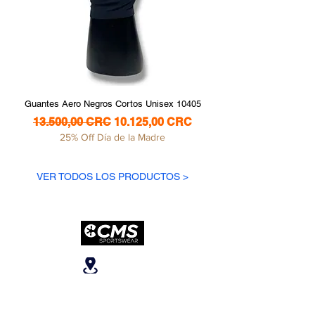
Guantes Aero Negros Cortos Unisex 10405
Guantes Aero Negros A
Precio
Precio de oferta
Precio
13.500,00 CRC
10.125,00 CRC
13.500,00 CRC
25% Off Día de la Madre
VER TODOS LOS PRODUCTOS >
Ubicanos
San José, Escazú,
Escazú, contiguo al