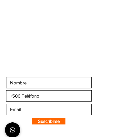
Banco Popular, en la
parte alta del ICE, 2do
piso.
Teléfonos
:
+506 6081-8682
+506 6007-4221
+506 6270-7302
Email:
info@camaleonsports.com
Suscribirse a CMS
Sportswear
Suscribirse