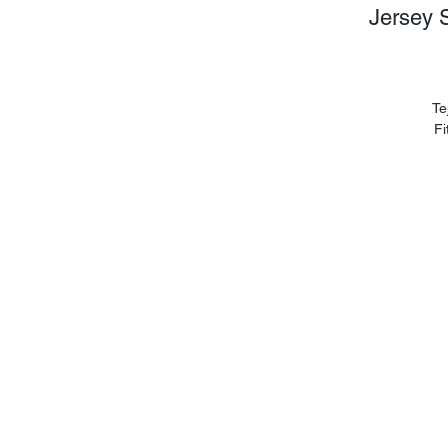
Jersey 
Te
Fi
(d
d