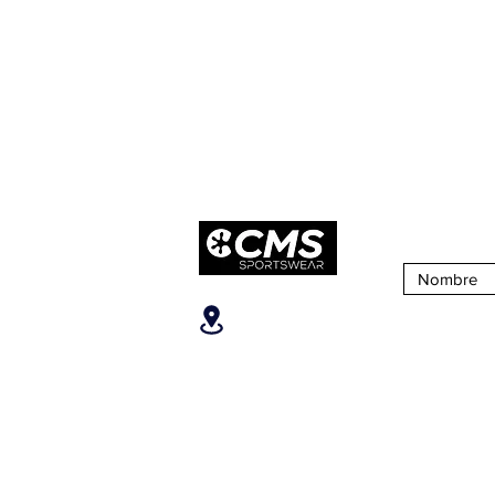
Suscribirse 
Ubicanos
SOBRE CM
San José, Escazú,
¿Quiénes S
Escazú, contiguo al
Nuestra Tien
Banco Popular, en la parte
alta del ICE, 2do piso.
Puntos de Ve
Teléfonos
:
+506 6081-8682
+506 6007-4221