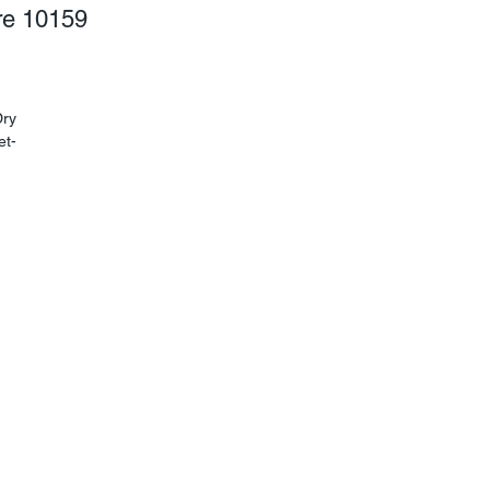
re 10159
ry 
et-
on 
e 