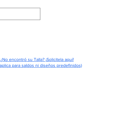
Eventos
Contáctenos
Quiénes Somos
¿No encontró su Talla? ¡Solicitela aquí!
aplica para saldos ni diseños predefinidos)