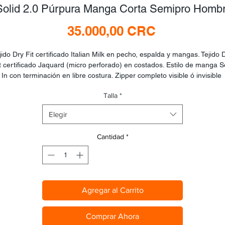
Solid 2.0 Púrpura Manga Corta Semipro Homb
Precio
35.000,00 CRC
jido Dry Fit certificado Italian Milk en pecho, espalda y mangas. Tejido D
t certificado Jaquard (micro perforado) en costados. Estilo de manga S
In con terminación en libre costura. Zipper completo visible ó invisible 
epende del diseño). Cuello estilo V. Banda elástica con reflectivos y silic
Talla
*
antideslizante en cintura trasera y cinta elástica invisible en cintura 
elantera. Tres bolsillos traseros micro perforados con banda reflectiva d
Elegir
seguridad y doble refuerzo de costura entre bolsillos. 4to y 5to bolsillos 
laterales.
Cantidad
*
Agregar al Carrito
Comprar Ahora