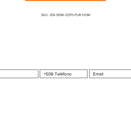
SKU: JER-SEMI-S2P0-PUR-HOM
a CMS
Sportswear
S
COMPRA CON CONFIANZA
ATENCIÓN AL C
omos?
¿Cómo hacer un pedido?
Seguimiento de 
da
Envíos y Entregas
Contáctenos
nta
Formas de Pago
Tiempos de Producción y Entrega