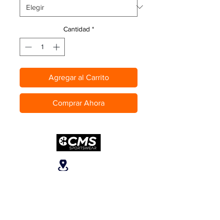
Cantidad
*
Agregar al Carrito
Comprar Ahora
Ubicanos
San José, Escazú,
Escazú, contiguo al
Banco Popular, en la
parte alta del ICE, 2do
piso.