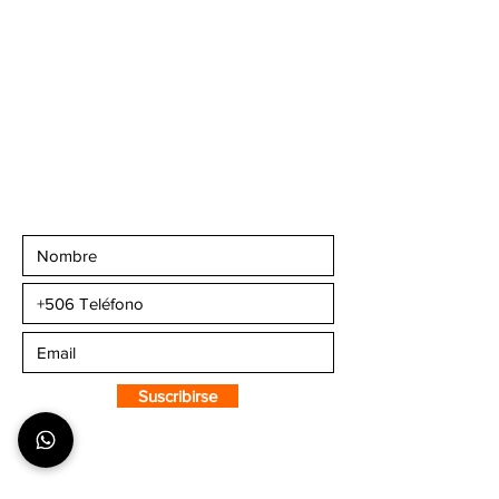
Teléfonos
:
+506 6081-8682
+506 6007-4221
+506 6270-7302
Email:
info@camaleonsports.com
Suscribirse a CMS
Sportswear
Suscribirse