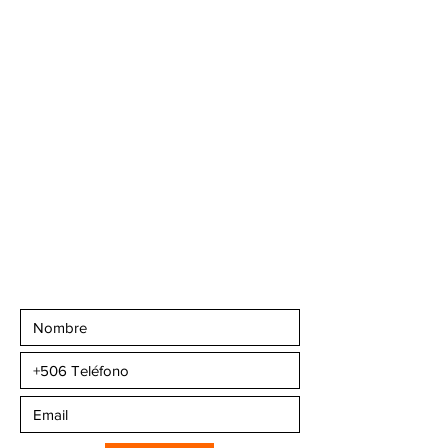
San José, Escazú,
Escazú, contiguo al
Banco Popular, en la
parte alta del ICE, 2do
piso.
Teléfonos
:
+506 6081-8682
+506 6007-4221
+506 6270-7302
Email:
info@camaleonsports.com
Suscribirse a CMS
Sportswear