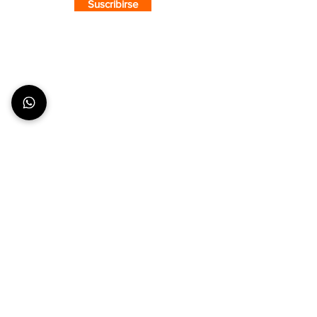
Suscribirse
SOBRE CMS
¿Quiénes Somos?
Nuestra Tienda
Puntos de Venta
COMPRA CON CONFIANZA
¿Cómo hacer un pedido?
Envíos y Entregas
Formas de Pago
Tiempos de Producción y Entrega
ATENCIÓN AL CLIENTE
Seguimiento de pedidos