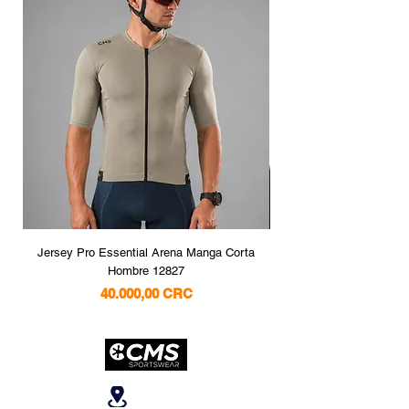
Jersey Pro Essential Arena Manga Corta
Jersey Pro Essential 
Hombre 12827
Precio
40.000,00 CRC
Ubicanos